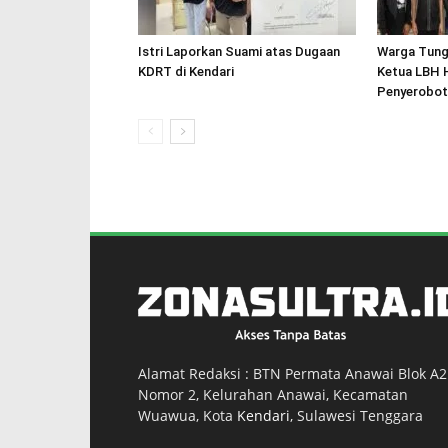
Istri Laporkan Suami atas Dugaan
Warga Tung
KDRT di Kendari
Ketua LBH 
Penyerobot
Alamat Redaksi : BTN Permata Anawai Blok A2
Nomor 2, Kelurahan Anawai, Kecamatan
Wuawua, Kota
Kendari
, Sulawesi Tenggara