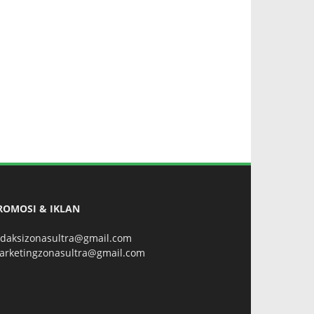
ROMOSI & IKLAN
edaksizonasultra@gmail.com
arketingzonasultra@gmail.com