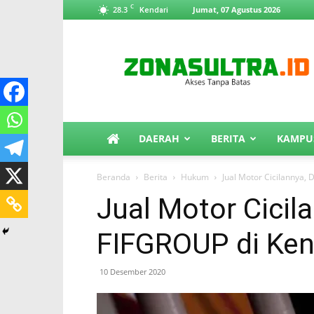
C
28.3
Jumat, 07 Agustus 2026
Kendari
ZonaSultra.id
DAERAH
BERITA
KAMPU
Beranda
Berita
Hukum
Jual Motor Cicilannya,
Jual Motor Cicil
FIFGROUP di Ken
10 Desember 2020