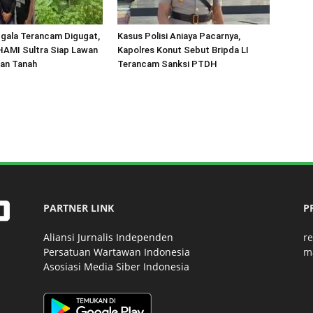
gala Terancam Digugat,
Kasus Polisi Aniaya Pacarnya,
HAMI Sultra Siap Lawan
Kapolres Konut Sebut Bripda LI
an Tanah
Terancam Sanksi PTDH
PARTNER LINK
P
Aliansi Jurnalis Independen
r
Persatuan Wartawan Indonesia
m
Asosiasi Media Siber Indonesia