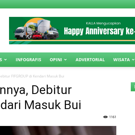
S
INFOGRAFIS
OPINI
ADVERTORIAL
WISATA
 Debitur FIFGROUP di Kendari Masuk Bui
annya, Debitur
dari Masuk Bui
1161