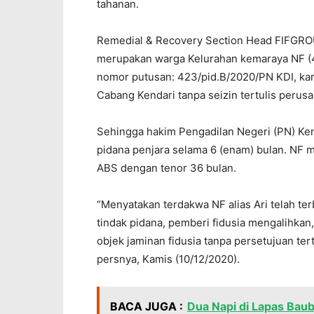
tahanan.
Remedial & Recovery Section Head FIFGRO
merupakan warga Kelurahan kemaraya NF (4
nomor putusan: 423/pid.B/2020/PN KDI, kar
Cabang Kendari tanpa seizin tertulis peru
Sehingga hakim Pengadilan Negeri (PN) Ke
pidana penjara selama 6 (enam) bulan. NF 
ABS dengan tenor 36 bulan.
“Menyatakan terdakwa NF alias Ari telah te
tindak pidana, pemberi fidusia mengalihk
objek jaminan fidusia tanpa persetujuan tert
persnya, Kamis (10/12/2020).
BACA JUGA :
Dua Napi di Lapas Bau