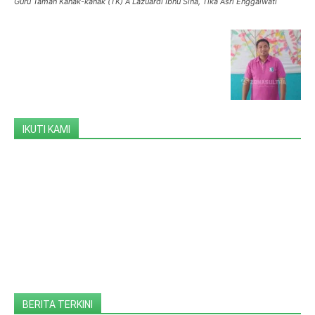
Guru Taman Kanak-kanak (TK) A Lazuardi Ibnu Sina, Tika Asri Enggalwati
IKUTI KAMI
BERITA TERKINI