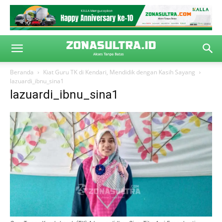
Beranda
Kiat Guru TK di Kendari, Mendidik dengan Kasih Sayang
lazuardi_ibnu_sina1
lazuardi_ibnu_sina1