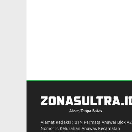
Alamat Redaksi : BTN Permata Anawai Blok A2
Nomor 2, Kelurahan Anawai, Kecamatan