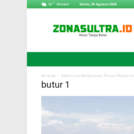
C
24
Kamis, 06 Agustus 2026
Kendari
ZonaSultra.id
Beranda
Kolam Laut Watiginanda, Pesona Wisata Uni
butur 1