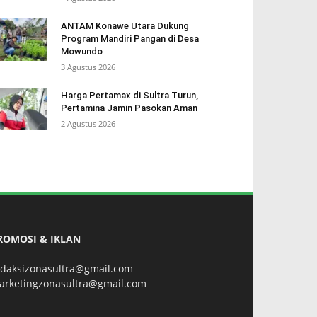
ANTAM Konawe Utara Dukung
Program Mandiri Pangan di Desa
Mowundo
3 Agustus 2026
Harga Pertamax di Sultra Turun,
Pertamina Jamin Pasokan Aman
2 Agustus 2026
ROMOSI & IKLAN
edaksizonasultra@gmail.com
arketingzonasultra@gmail.com