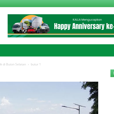
k di Buton Selatan
butur 1