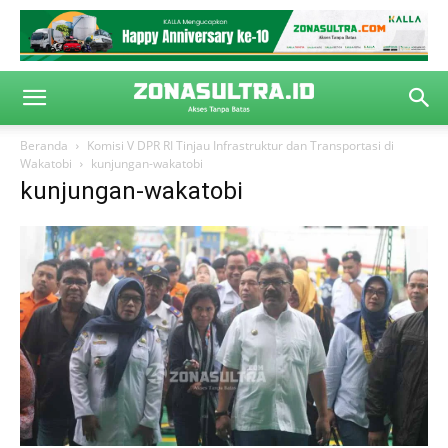
Beranda
Komisi V DPR RI Tinjau Infrastruktur dan Transportasi di
Wakatobi
kunjungan-wakatobi
kunjungan-wakatobi