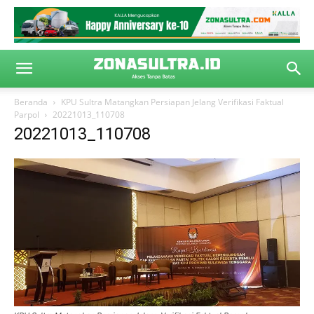
Beranda
KPU Sultra Matangkan Persiapan Jelang Verifikasi Faktual
Parpol
20221013_110708
20221013_110708