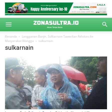
Beranda
Langganan Banjir, Sulkarnain Tawarkan Relokasi ke
Masyarakat Wanggu
sulkarnain
sulkarnain