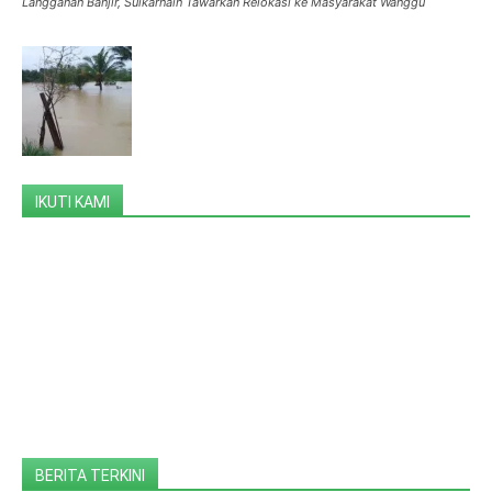
Langganan Banjir, Sulkarnain Tawarkan Relokasi ke Masyarakat Wanggu
IKUTI KAMI
BERITA TERKINI