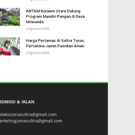
ANTAM Konawe Utara Dukung
Program Mandiri Pangan di Desa
Mowundo
3 Agustus 2026
Harga Pertamax di Sultra Turun,
Pertamina Jamin Pasokan Aman
2 Agustus 2026
ROMOSI & IKLAN
edaksizonasultra@gmail.com
arketingzonasultra@gmail.com