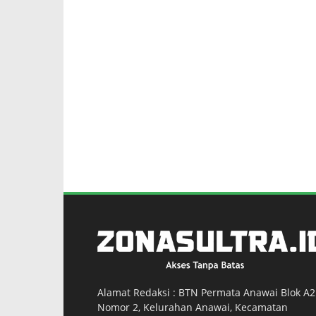
Alamat Redaksi : BTN Permata Anawai Blok A2
Nomor 2, Kelurahan Anawai, Kecamatan