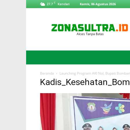
C
27.7
Kamis, 06 Agustus 2026
Kendari
ZonaSultra.id
Beranda
Launching Program AKI Nol, Bupati Bomban
Kadis_Kesehatan_Bo