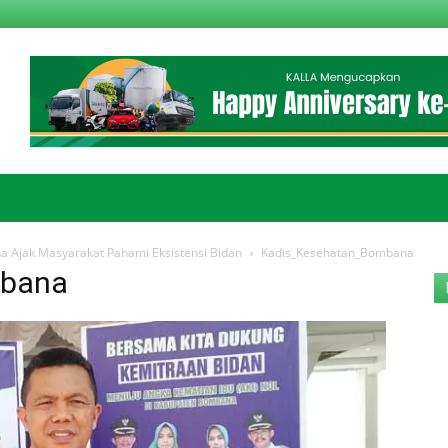
a Ajak Masyarakat Pahami Eksistensi Bidan
Kadis_Kesehatan_Bombana
mbana