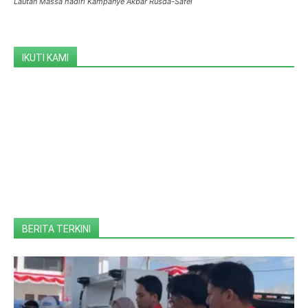
Lautan Massa hadiri Kampanye Akbar Rusda-Safei
IKUTI KAMI
BERITA TERKINI