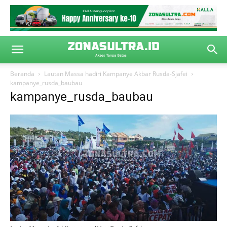
Beranda
Lautan Massa hadiri Kampanye Akbar Rusda-Sjafei
kampanye_rusda_baubau
kampanye_rusda_baubau