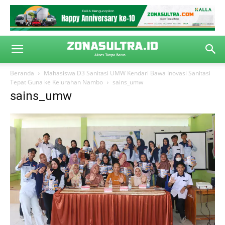
Beranda
Mahasiswa D3 Sanitasi UMW Kendari Bawa Inovasi Sanitasi
Tepat Guna ke Kelurahan Nambo
sains_umw
sains_umw