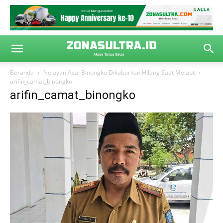
Beranda
Nelayan Asal Binongko Dikabarkan Hilang Saat Melaut
arifin_camat_binongko
arifin_camat_binongko