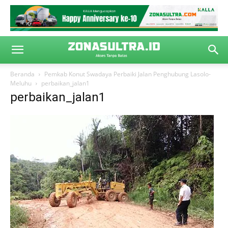
Beranda
Pemkab Konut Swadaya Perbaiki Jalan Penghubung Lasolo-
Meluhu
perbaikan_jalan1
perbaikan_jalan1