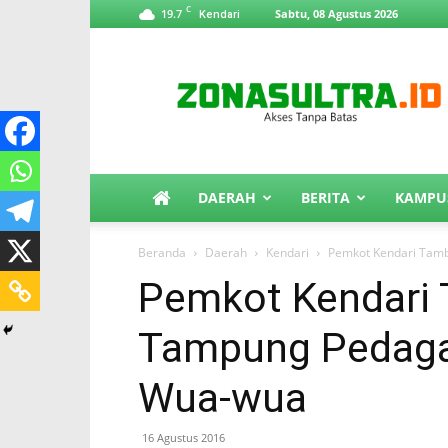
C
19.7
Sabtu, 08 Agustus 2026
Kendari
ZonaSultra.id
DAERAH
BERITA
KAMPU
Beranda
Daerah
Kendari
Pemkot Kendari Tam
Pemkot Kendari
Tampung Pedagan
Wua-wua
16 Agustus 2016