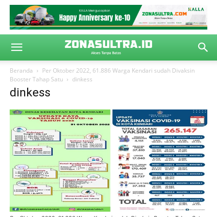
Beranda
Per Oktober 2022, 61.886 Warga Kendari sudah Divaksin
Booster Tahap Satu
dinkess
dinkess