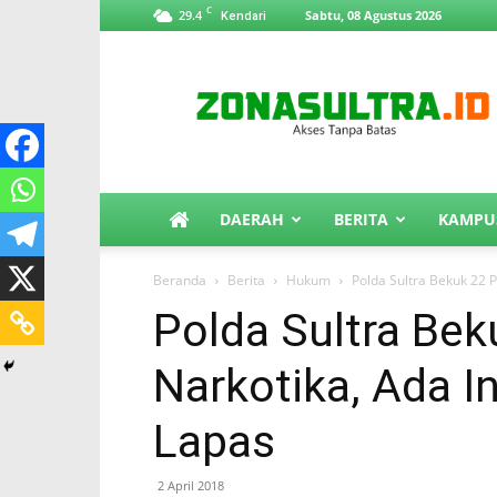
C
29.4
Sabtu, 08 Agustus 2026
Kendari
ZonaSultra.id
DAERAH
BERITA
KAMPU
Beranda
Berita
Hukum
Polda Sultra Bekuk 22 P
Polda Sultra Bek
Narkotika, Ada I
Lapas
2 April 2018