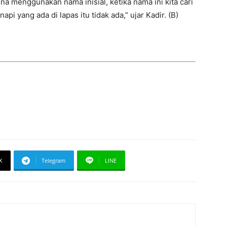
rena menggunakan nama inisial, ketika nama ini kita cari
api yang ada di lapas itu tidak ada,” ujar Kadir. (B)
X
Telegram
LINE