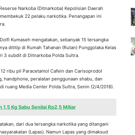
 Reserse Narkoba (Ditnarkoba) Kepolisian Daerah
l membekuk 22 pelaku narkotika. Penangapan ini
ra.
Dolfi Kumaseh mengatakan, sebanyak 15 tersangka
innya dititip di Rumah Tahanan (Rutan) Punggolaka Kelas
ri 3 subdit di Ditnarkoba Polda Sultra.
 12 ribu pil Paracetamol Cafein dan Carisoprodol
ang, handphone, peralatan penggunaan shabu, dan
s di ruang Media Center Polda Sultra, Senin (2/4/2018).
 1,5 Kg Sabu Senilai Rp2,5 Miliar
akan, dari dua tersangka narkotika yang ditangani
emasyarakatan (Lapas). Namun Lapas yang dimaksud