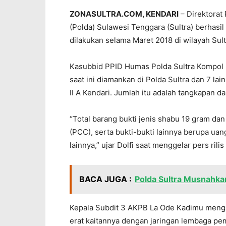
ZONASULTRA.COM, KENDARI
– Direktorat
(Polda) Sulawesi Tenggara (Sultra) berhasi
dilakukan selama Maret 2018 di wilayah Sult
Kasubbid PPID Humas Polda Sultra Kompol 
saat ini diamankan di Polda Sultra dan 7 la
II A Kendari. Jumlah itu adalah tangkapan da
“Total barang bukti jenis shabu 19 gram dan
(PCC), serta bukti-bukti lainnya berupa u
lainnya,” ujar Dolfi saat menggelar pers rili
BACA JUGA :
Polda Sultra Musnahkan
Kepala Subdit 3 AKPB La Ode Kadimu mengat
erat kaitannya dengan jaringan lembaga p