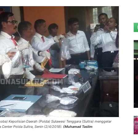
koba) Kepolisian Daerah (Polda) Sulawesi Tenggara (Sultra) menggelar
a Center Polda Sultra, Senin (2/4/2018).
(Muhamad Taslim