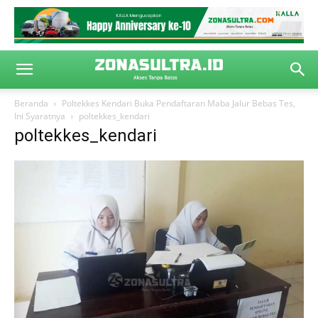
Beranda
Poltekkes Kendari Buka Pendaftaran Maba Jalur Bebas Tes,
Ini Syaratnya
poltekkes_kendari
poltekkes_kendari