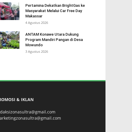
Pertamina Dekatkan BrightGas ke
Masyarakat Melalui Car Free Day
Makassar
4 Agustus 2026
ANTAM Konawe Utara Dukung
Program Mandiri Pangan di Desa
Mowundo
3 Agustus 2026
ROMOSI & IKLAN
edaksizonasultra@gmail.com
arketingzonasultra@gmail.com