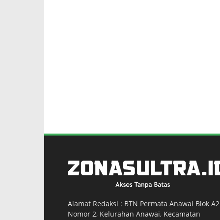
Alamat Redaksi : BTN Permata Anawai Blok A2
Nomor 2, Kelurahan Anawai, Kecamatan