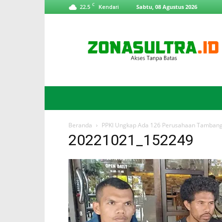
C
22.5
Sabtu, 08 Agustus 2026
Kendari
ZonaSultra.id
Beranda
PPKI Ungkap Ada 126 Perusahaan Tambang I
20221021_152249