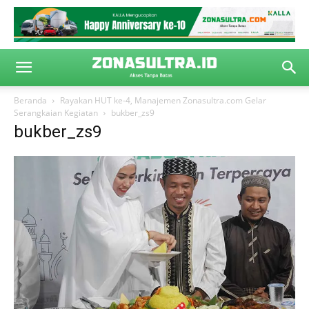
Beranda
Rayakan HUT ke-4, Manajemen Zonasultra.com Gelar
Serangkaian Kegiatan
bukber_zs9
bukber_zs9