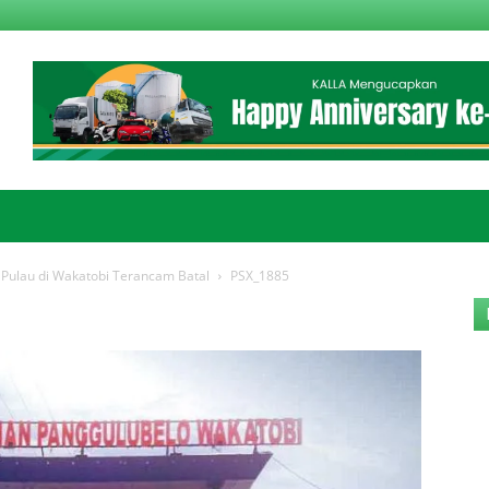
Pulau di Wakatobi Terancam Batal
PSX_1885