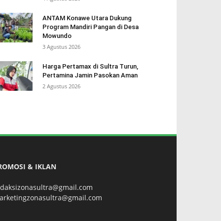
ANTAM Konawe Utara Dukung
Program Mandiri Pangan di Desa
Mowundo
3 Agustus 2026
Harga Pertamax di Sultra Turun,
Pertamina Jamin Pasokan Aman
2 Agustus 2026
ROMOSI & IKLAN
edaksizonasultra@gmail.com
arketingzonasultra@gmail.com