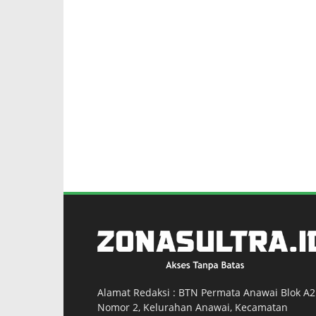
Alamat Redaksi : BTN Permata Anawai Blok A2
Nomor 2, Kelurahan Anawai, Kecamatan