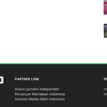
PARTNER LINK
P
Aliansi Jurnalis Independen
r
Persatuan Wartawan Indonesia
m
Asosiasi Media Siber Indonesia