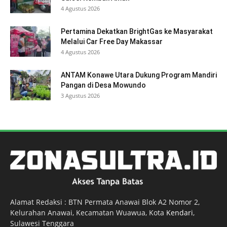
4 Agustus 2026
Pertamina Dekatkan BrightGas ke Masyarakat
Melalui Car Free Day Makassar
4 Agustus 2026
ANTAM Konawe Utara Dukung Program Mandiri
Pangan di Desa Mowundo
3 Agustus 2026
Alamat Redaksi : BTN Permata Anawai Blok A2 Nomor 2,
Kelurahan Anawai, Kecamatan Wuawua, Kota
Kendari
,
Sulawesi Tenggara