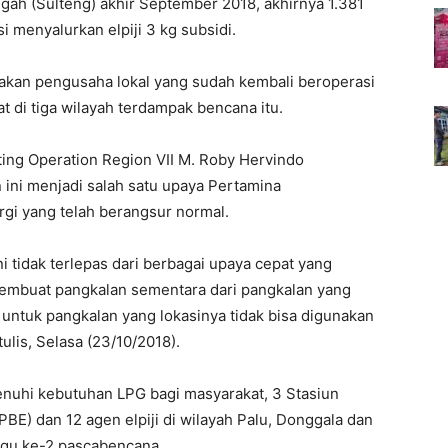
gah (Sulteng) akhir September 2018, akhirnya 1.381
si menyalurkan elpiji 3 kg subsidi.
pakan pengusaha lokal yang sudah kembali beroperasi
pat di tiga wilayah terdampak bencana itu.
ng Operation Region VII M. Roby Hervindo
 ini menjadi salah satu upaya Pertamina
gi yang telah berangsur normal.
i tidak terlepas dari berbagai upaya cepat yang
membuat pangkalan sementara dari pangkalan yang
ntuk pangkalan yang lokasinya tidak bisa digunakan
rtulis, Selasa (23/10/2018).
uhi kebutuhan LPG bagi masyarakat, 3 Stasiun
BE) dan 12 agen elpiji di wilayah Palu, Donggala dan
nggu ke-2 pascabencana.