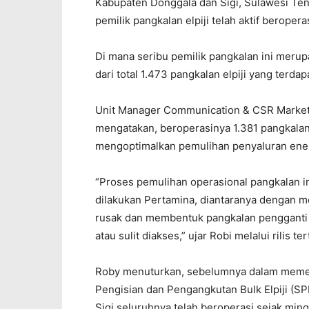
Kabupaten Donggala dan Sigi, Sulawesi Ten
pemilik pangkalan elpiji telah aktif beropera
Di mana seribu pemilik pangkalan ini meru
dari total 1.473 pangkalan elpiji yang terda
Unit Manager Communication & CSR Marketi
mengatakan, beroperasinya 1.381 pangkalan
mengoptimalkan pemulihan penyaluran ener
“Proses pemulihan operasional pangkalan in
dilakukan Pertamina, diantaranya dengan 
rusak dan membentuk pangkalan pengganti u
atau sulit diakses,” ujar Robi melalui rilis te
Roby menuturkan, sebelumnya dalam memen
Pengisian dan Pengangkutan Bulk Elpiji (SPP
Sigi seluruhnya telah beroperasi sejak mi