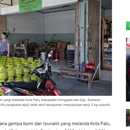
 yang melanda Kota Palu, Kabupaten Donggala dan Sigi, Sulawesi
k pangkalan elpiji telah aktif beroperasi menyalurkan elpiji 3 kg subsidi.
na gempa bumi dan tsunami yang melanda Kota Palu,