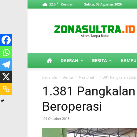
C
22.5
Sabtu, 08 Agustus 2026
Kendari
ZonaSultra.id
DAERAH
BERITA
KAMPU
Beranda
Berita
Nasional
1.381 Pangkalan Elpij
1.381 Pangkalan 
Beroperasi
24 Oktober 2018