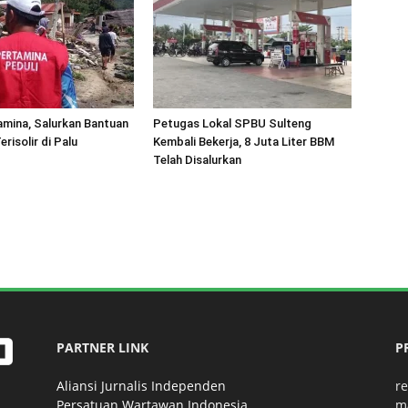
amina, Salurkan Bantuan
Petugas Lokal SPBU Sulteng
erisolir di Palu
Kembali Bekerja, 8 Juta Liter BBM
Telah Disalurkan
PARTNER LINK
P
Aliansi Jurnalis Independen
r
Persatuan Wartawan Indonesia
m