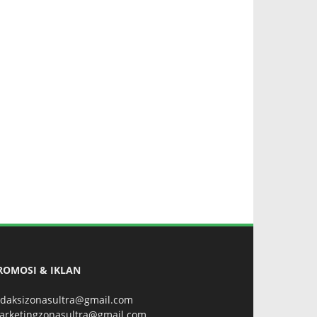
ROMOSI & IKLAN
edaksizonasultra@gmail.com
arketingzonasultra@gmail.com