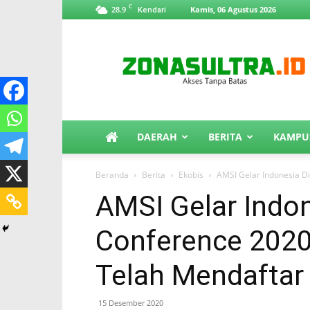
C
28.9
Kamis, 06 Agustus 2026
Kendari
ZonaSultra.id
DAERAH
BERITA
KAMPU
Beranda
Berita
Ekobis
AMSI Gelar Indonesia Di
AMSI Gelar Indon
Conference 2020
Telah Mendaftar
15 Desember 2020