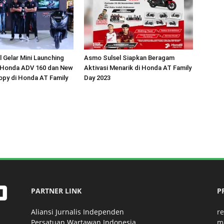
 Gelar Mini Launching
Asmo Sulsel Siapkan Beragam
 Honda ADV 160 dan New
Aktivasi Menarik di Honda AT Family
py di Honda AT Family
Day 2023
PARTNER LINK
P
Aliansi Jurnalis Independen
r
Persatuan Wartawan Indonesia
m