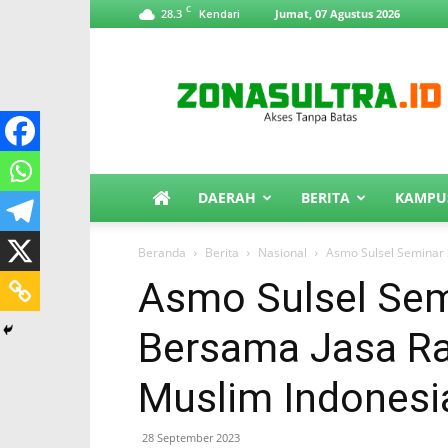
C
28.3
Jumat, 07 Agustus 2026
Kendari
ZonaSultra.id
DAERAH
BERITA
KAMPU
Beranda
Berita
Nasional
Asmo Sulsel Seminar S
Asmo Sulsel Sem
Bersama Jasa Rah
Muslim Indonesi
28 September 2023