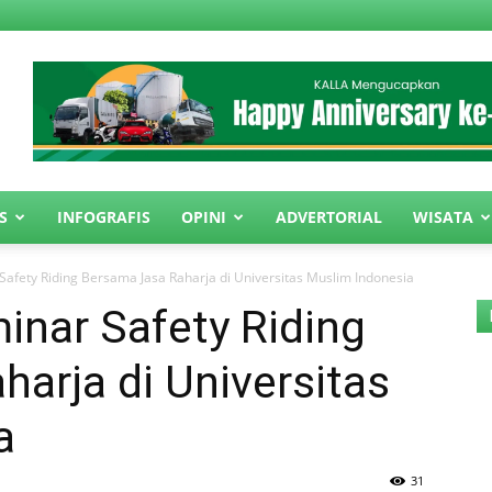
S
INFOGRAFIS
OPINI
ADVERTORIAL
WISATA
afety Riding Bersama Jasa Raharja di Universitas Muslim Indonesia
inar Safety Riding
arja di Universitas
a
31