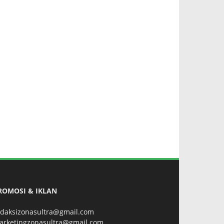
ROMOSI & IKLAN
edaksizonasultra@gmail.com
arketingzonasultra@gmail.com