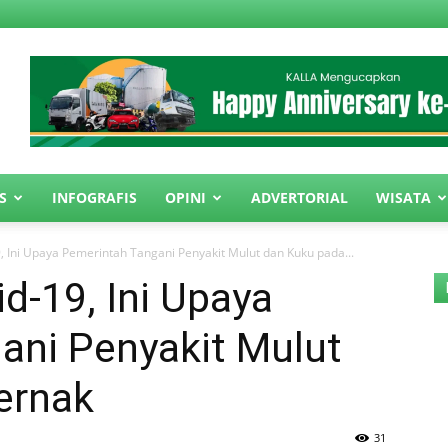
S
INFOGRAFIS
OPINI
ADVERTORIAL
WISATA
, Ini Upaya Pemerintah Tangani Penyakit Mulut dan Kuku pada...
d-19, Ini Upaya
ani Penyakit Mulut
ernak
31