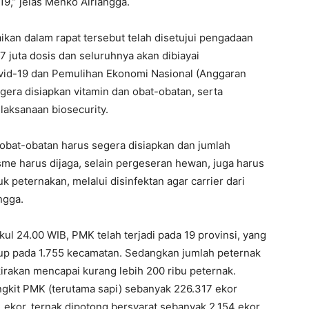
9,” jelas Menko Airlangga.
an dalam rapat tersebut telah disetujui pengadaan
,7 juta dosis dan seluruhnya akan dibiayai
d-19 dan Pemulihan Ekonomi Nasional (Anggaran
gera disiapkan vitamin dan obat-obatan, serta
aksanaan biosecurity.
obat-obatan harus segera disiapkan dan jumlah
sme harus dijaga, selain pergeseran hewan, juga harus
 peternakan, melalui disinfektan agar carrier dari
ngga.
kul 24.00 WIB, PMK telah terjadi pada 19 provinsi, yang
kup pada 1.755 kecamatan. Sedangkan jumlah peternak
irakan mencapai kurang lebih 200 ribu peternak.
gkit PMK (terutama sapi) sebanyak 226.317 ekor
 ekor, ternak dipotong bersyarat sebanyak 2.154 ekor,