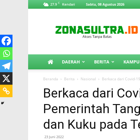
C
27.9
Sabtu, 08 Agustus 2026
Kendari
ZonaSultra.id
DAERAH
BERITA
KAMPU
Beranda
Berita
Nasional
Berkaca dari Covid-19
Berkaca dari Covi
Pemerintah Tang
dan Kuku pada T
23 Juni 2022