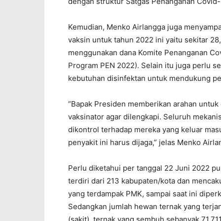
dengan struktur Satgas Penanganan Covid-1
Kemudian, Menko Airlangga juga menyampaik
vaksin untuk tahun 2022 ini yaitu sekitar 28
menggunakan dana Komite Penanganan Covi
Program PEN 2022). Selain itu juga perlu se
kebutuhan disinfektan untuk mendukung pel
“Bapak Presiden memberikan arahan untuk 
vaksinator agar dilengkapi. Seluruh mekani
dikontrol terhadap mereka yang keluar masuk
penyakit ini harus dijaga,” jelas Menko Airla
Perlu diketahui per tanggal 22 Juni 2022 pu
terdiri dari 213 kabupaten/kota dan menca
yang terdampak PMK, sampai saat ini diperk
Sedangkan jumlah hewan ternak yang terjan
(sakit), ternak yang sembuh sebanyak 71.711