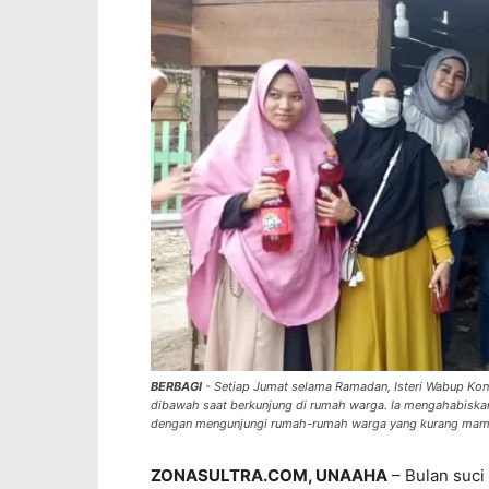
BERBAGI
- Setiap Jumat selama Ramadan, Isteri Wabup Kona
dibawah saat berkunjung di rumah warga. Ia mengahabiskan
dengan mengunjungi rumah-rumah warga yang kurang ma
ZONASULTRA.COM, UNAAHA
– Bulan suci