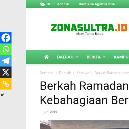
C
28.9
Kamis, 06 Agustus 2026
Kendari
ZonaSultra.id
DAERAH
BERITA
KAMPU
Beranda
Daerah
Konawe
Berkah Ramadan den
Berkah Ramadan
Kebahagiaan Be
1 Juni 2019