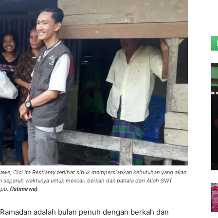
we, Cici Ita Restianty terlihat sibuk mempersiapkan kebutuhan yang akan
 separuh waktunya untuk mencari berkah dan pahala dari Allah SWT
mpu.
(Istimewa)
 Ramadan adalah bulan penuh dengan berkah dan