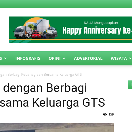
S
INFOGRAFIS
OPINI
ADVERTORIAL
WISATA
gan Berbagi Kebahagiaan Bersama Keluarga GTS
 dengan Berbagi
rsama Keluarga GTS
159