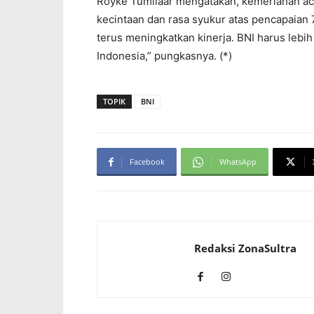
Royke Tumilaar mengatakan, kemeriahan ac
kecintaan dan rasa syukur atas pencapaian
terus meningkatkan kinerja. BNI harus lebih 
Indonesia,” pungkasnya. (*)
TOPIK
BNI
Facebook
WhatsApp
Redaksi ZonaSultra