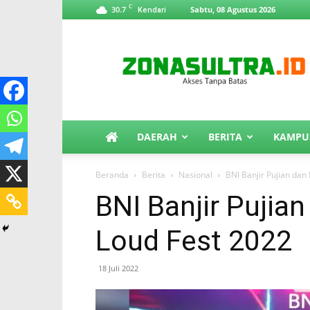
C
30.7
Sabtu, 08 Agustus 2026
Kendari
ZonaSultra.id
DAERAH
BERITA
KAMPU
Beranda
Berita
Nasional
BNI Banjir Pujian dan
BNI Banjir Pujian
Loud Fest 2022
18 Juli 2022