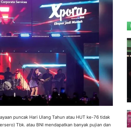
ayaan puncak Hari Ulang Tahun atau HUT ke-76 tidak
ersero) Tbk. atau BNI mendapatkan banyak pujian dan