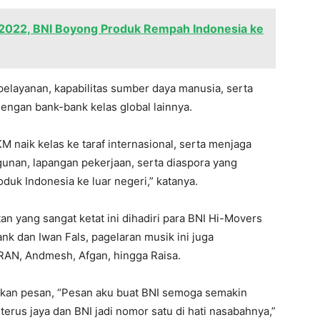
2022, BNI Boyong Produk Rempah Indonesia ke
pelayanan, kapabilitas sumber daya manusia, serta
engan bank-bank kelas global lainnya.
naik kelas ke taraf internasional, serta menjaga
nan, lapangan pekerjaan, serta diaspora yang
uk Indonesia ke luar negeri,” katanya.
n yang sangat ketat ini dihadiri para BNI Hi-Movers
ank dan Iwan Fals, pagelaran musik ini juga
 RAN, Andmesh, Afgan, hingga Raisa.
kan pesan, “Pesan aku buat BNI semoga semakin
erus jaya dan BNI jadi nomor satu di hati nasabahnya,”