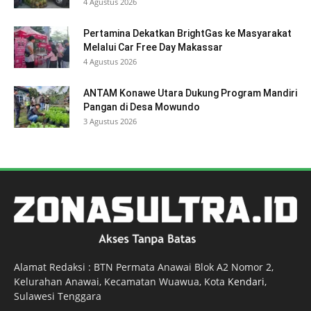
4 Agustus 2026
Pertamina Dekatkan BrightGas ke Masyarakat
Melalui Car Free Day Makassar
4 Agustus 2026
ANTAM Konawe Utara Dukung Program Mandiri
Pangan di Desa Mowundo
3 Agustus 2026
Alamat Redaksi : BTN Permata Anawai Blok A2 Nomor 2,
Kelurahan Anawai, Kecamatan Wuawua, Kota
Kendari
,
Sulawesi Tenggara