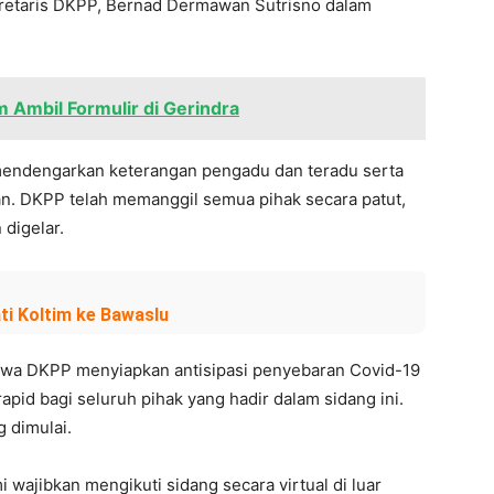
retaris DKPP, Bernad Dermawan Sutrisno dalam
m Ambil Formulir di Gerindra
 mendengarkan keterangan pengadu dan teradu serta
rkan. DKPP telah memanggil semua pihak secara patut,
 digelar.
i Koltim ke Bawaslu
hwa DKPP menyiapkan antisipasi penyebaran Covid-19
apid bagi seluruh pihak yang hadir dalam sidang ini.
g dimulai.
i wajibkan mengikuti sidang secara virtual di luar