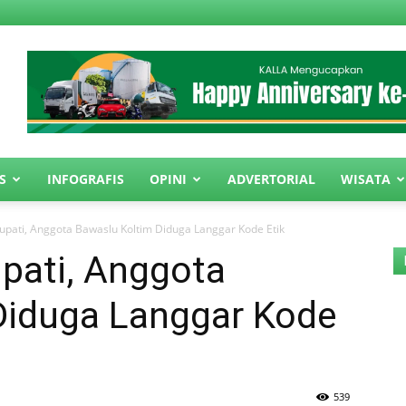
S
INFOGRAFIS
OPINI
ADVERTORIAL
WISATA
upati, Anggota Bawaslu Koltim Diduga Langgar Kode Etik
pati, Anggota
Diduga Langgar Kode
539