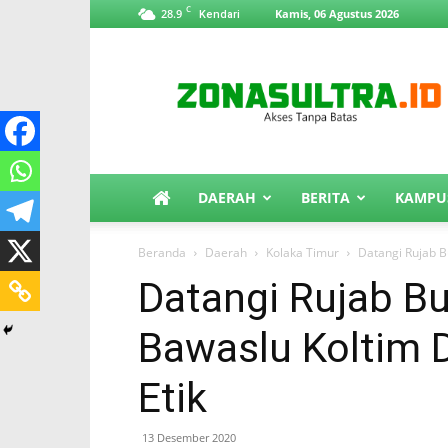
C
28.9
Kamis, 06 Agustus 2026
Kendari
ZonaSultra.id
DAERAH
BERITA
KAMPU
Beranda
Daerah
Kolaka Timur
Datangi Rujab B
Datangi Rujab Bu
Bawaslu Koltim 
Etik
13 Desember 2020