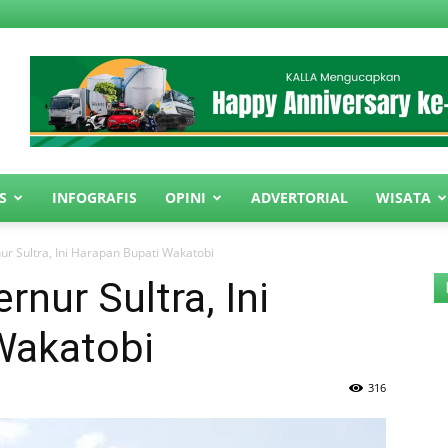
S
INFOGRAFIS
OPINI
ADVERTORIAL
WISATA
r Sultra, Ini Harapan Bupati Wakatobi
nur Sultra, Ini
Wakatobi
316