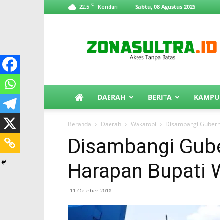
C
22.5
Sabtu, 08 Agustus 2026
Kendari
ZonaSultra.id
DAERAH
BERITA
KAMPU
Beranda
Daerah
Wakatobi
Disambangi Gubernu
Disambangi Guber
Harapan Bupati 
11 Oktober 2018