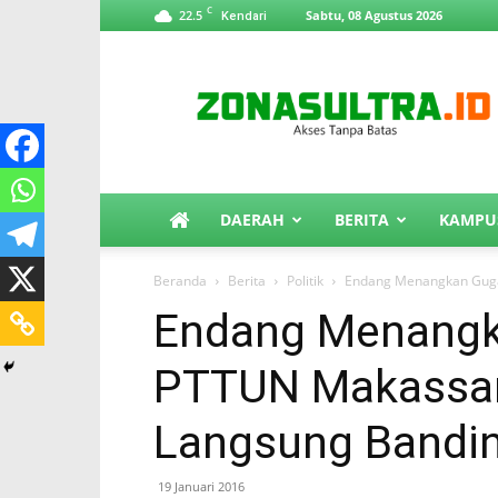
C
22.5
Sabtu, 08 Agustus 2026
Kendari
ZonaSultra.id
DAERAH
BERITA
KAMPU
Beranda
Berita
Politik
Endang Menangkan Guga
Endang Menangk
PTTUN Makassar
Langsung Bandi
19 Januari 2016