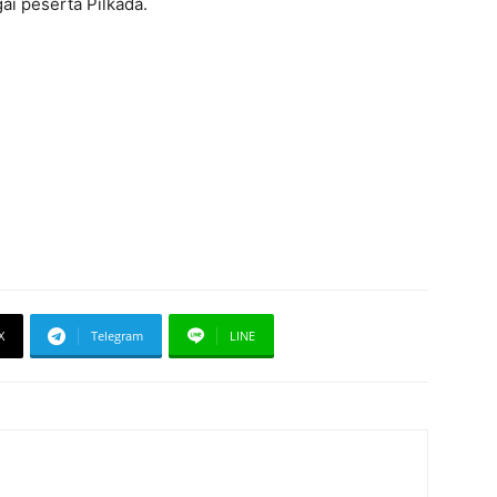
ai peserta Pilkada.
X
Telegram
LINE