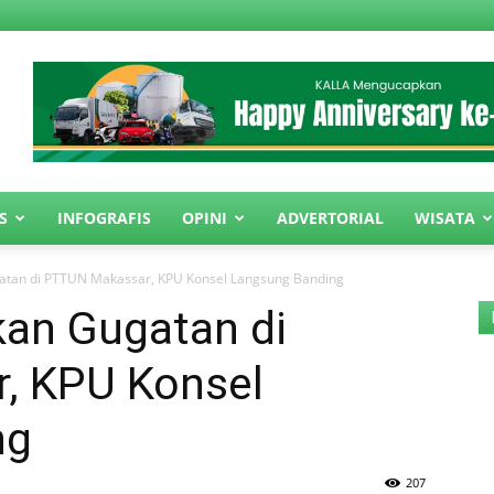
S
INFOGRAFIS
OPINI
ADVERTORIAL
WISATA
tan di PTTUN Makassar, KPU Konsel Langsung Banding
an Gugatan di
, KPU Konsel
ng
207