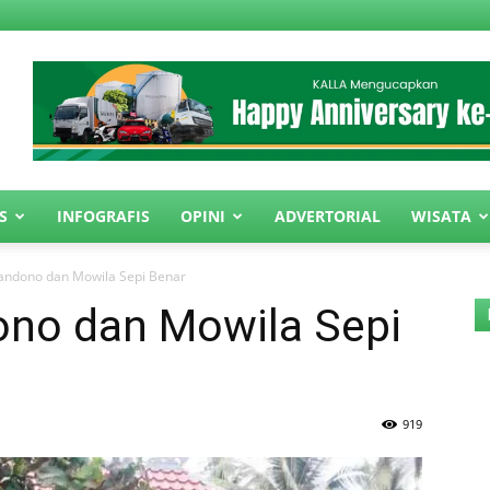
S
INFOGRAFIS
OPINI
ADVERTORIAL
WISATA
Landono dan Mowila Sepi Benar
ono dan Mowila Sepi
919