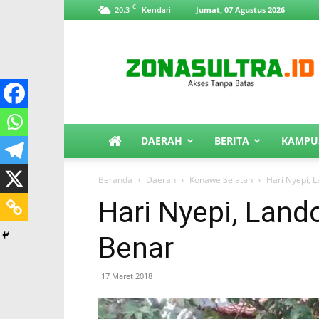
C
20.3
Jumat, 07 Agustus 2026
Kendari
ZonaSultra.id
DAERAH
BERITA
KAMPU
Beranda
Daerah
Konawe Selatan
Hari Nyepi, 
Hari Nyepi, Land
Benar
17 Maret 2018