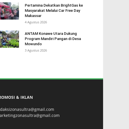
Pertamina Dekatkan BrightGas ke
Masyarakat Melalui Car Free Day
Makassar
4 Agustus 2026
ANTAM Konawe Utara Dukung
Program Mandiri Pangan di Desa
Mowundo
3 Agustus 2026
ROMOSI & IKLAN
edaksizonasultra@gmail.com
arketingzonasultra@gmail.com