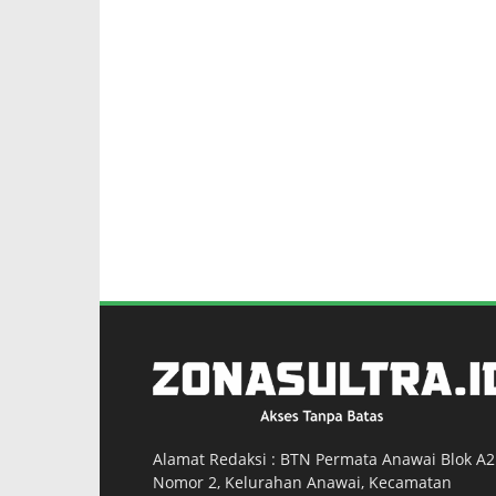
Alamat Redaksi : BTN Permata Anawai Blok A2
Nomor 2, Kelurahan Anawai, Kecamatan