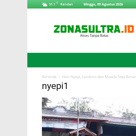
C
31.1
Minggu, 09 Agustus 2026
Kendari
ZonaSultra.id
Beranda
Hari Nyepi, Landono dan Mowila Sepi Bena
nyepi1