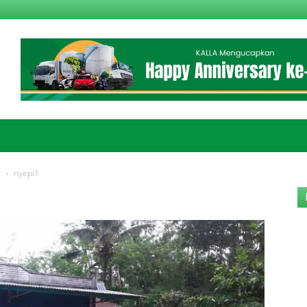
r
nyepi1