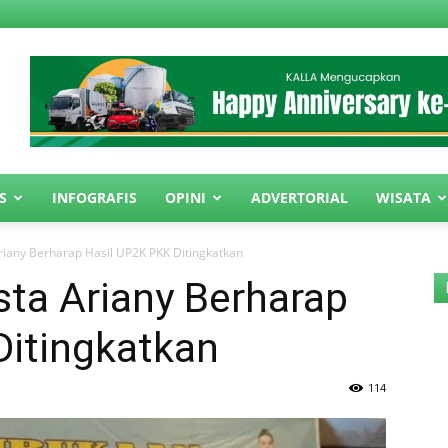
S
INFOGRAFIS
OPINI
ADVERTORIAL
WISATA
riany Berharap Hasil UP2K PKK Ditingkatkan
ta Ariany Berharap
Ditingkatkan
114