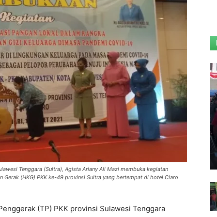
awesi Tenggara (Sultra), Agista Ariany Ali Mazi membuka kegiatan
 Gerak (HKG) PKK ke-49 provinsi Sultra yang bertempat di hotel Claro
Penggerak (TP) PKK provinsi Sulawesi Tenggara