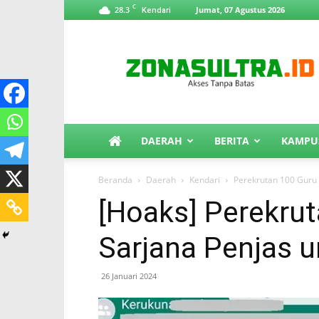
C
28.3
Jumat, 07 Agustus 2026
Kendari
ZonaSultra.id
DAERAH
BERITA
KAMPU
Beranda
Daerah
Kendari
Perekrutan 100 Guru 
[Hoaks] Perekru
Sarjana Penjas u
26 Januari 2024