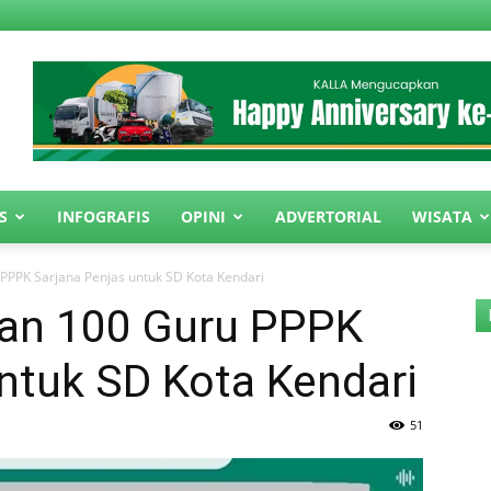
S
INFOGRAFIS
OPINI
ADVERTORIAL
WISATA
PPPK Sarjana Penjas untuk SD Kota Kendari
tan 100 Guru PPPK
ntuk SD Kota Kendari
51