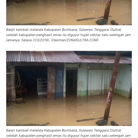
Banjir kembali melanda Kabupaten Bombana, Sulawesi Tenggara (Sultra)
setelah kabupaten penghasil emas itu diguyur hujan sekitar satu setengah jam
lamanya, Selasa (1/3/2016). (Hasman/ZONASULTRA.COM)
Banjir kembali melanda Kabupaten Bombana, Sulawesi Tenggara (Sultra)
setelah kabupaten penghasil emas itu diguyur hujan sekitar satu setengah jam