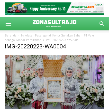
Beranda
Ini Alasan Pasangan di Konut Gunakan Saham PT Vale
sebagai Mahar Pernikahan
IMG-20220223-WA0004
IMG-20220223-WA0004