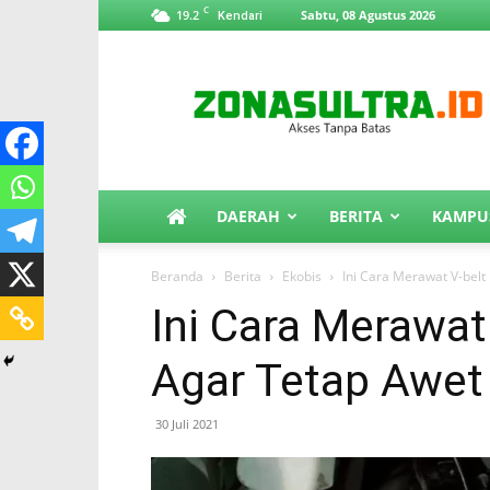
C
19.2
Sabtu, 08 Agustus 2026
Kendari
ZonaSultra.id
DAERAH
BERITA
KAMPU
Beranda
Berita
Ekobis
Ini Cara Merawat V-belt
Ini Cara Merawat
Agar Tetap Awet
30 Juli 2021