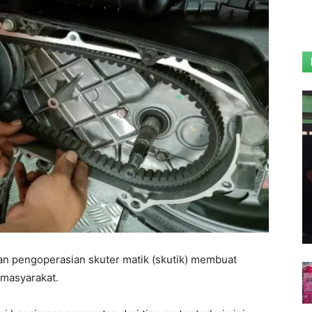
 pengoperasian skuter matik (skutik) membuat
 masyarakat.