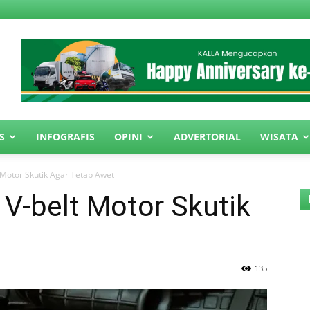
S
INFOGRAFIS
OPINI
ADVERTORIAL
WISATA
 Motor Skutik Agar Tetap Awet
 V-belt Motor Skutik
135