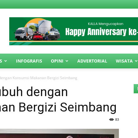
S
INFOGRAFIS
OPINI
ADVERTORIAL
WISATA
 dengan Konsumsi Makanan Bergizi Seimbang
ubuh dengan
an Bergizi Seimbang
83