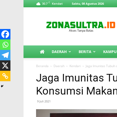
C
30.7
Sabtu, 08 Agustus 2026
Kendari
ZonaSultra.id
DAERAH
BERITA
KAMPU
Beranda
Daerah
Kendari
Jaga Imunitas Tubuh
Jaga Imunitas T
Konsumsi Makan
9 Juli 2021