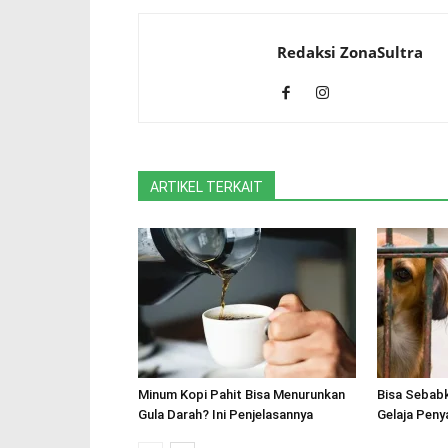
Redaksi ZonaSultra
ARTIKEL TERKAIT
Minum Kopi Pahit Bisa Menurunkan
Bisa Sebabk
Gula Darah? Ini Penjelasannya
Gelaja Peny