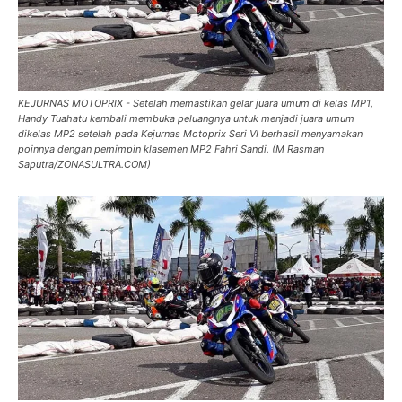
KEJURNAS MOTOPRIX - Setelah memastikan gelar juara umum di kelas MP1,
Handy Tuahatu kembali membuka peluangnya untuk menjadi juara umum
dikelas MP2 setelah pada Kejurnas Motoprix Seri VI berhasil menyamakan
poinnya dengan pemimpin klasemen MP2 Fahri Sandi. (M Rasman
Saputra/ZONASULTRA.COM)