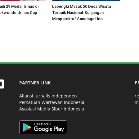
aih 29 Medali Emas di
Labengki Masuk 50 Desa Wisata
aekwondo Unhas Cup
Terbaik Nasional: Kunjungan
Menparekraf Sandiaga Uno
PARTNER LINK
P
Aliansi Jurnalis Independen
r
Persatuan Wartawan Indonesia
m
Asosiasi Media Siber Indonesia