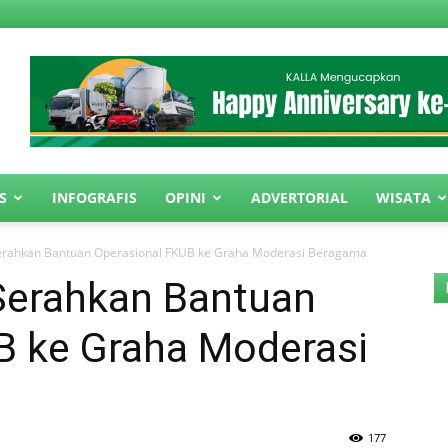
S
INFOGRAFIS
OPINI
ADVERTORIAL
WISATA
Serahkan Bantuan Operasional FKUB ke Graha Moderasi Beragama
 Serahkan Bantuan
B ke Graha Moderasi
177