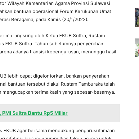
tor Wilayah Kementerian Agama Provinsi Sulawesi
erahkan bantuan operasional Forum Kerukunan Umat
rasi Beragama, pada Kamis (20/1/2022).
iterima langsung oleh Ketua FKUB Sultra, Rustam
us FKUB Sultra. Tahun sebelumnya penyerahan
arena adanya transisi kepengurusan, menunggu hasil
KUB lebih cepat digelontorkan, bahkan penyerahan
minal bantuan tersebut diakui Rustam Tamburaka telah
a mengucapkan terima kasih yang sebesar-besarnya.
 PMI Sultra Bantu Rp5 Miliar
rus FKUB agar bersama mendukung pengarusutamaan
ng sifatnya bisa mengumpulkan tokoh agama untuk