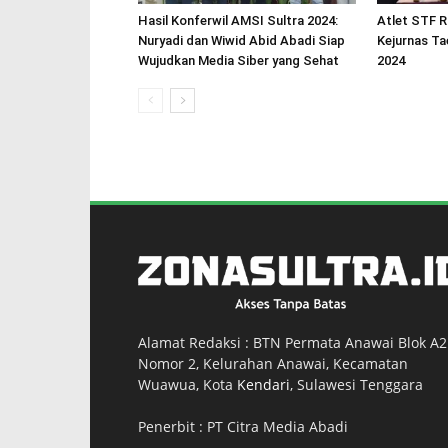
Hasil Konferwil AMSI Sultra 2024:
Atlet STF R
Nuryadi dan Wiwid Abid Abadi Siap
Kejurnas T
Wujudkan Media Siber yang Sehat
2024
Alamat Redaksi : BTN Permata Anawai Blok A2
Nomor 2, Kelurahan Anawai, Kecamatan
Wuawua, Kota
Kendari
, Sulawesi Tenggara
Penerbit : PT Citra Media Abadi