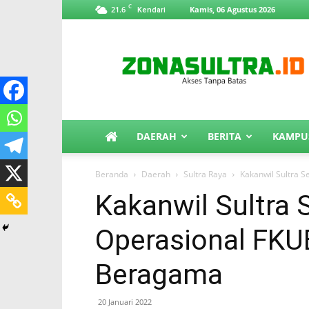
C
21.6
Kamis, 06 Agustus 2026
Kendari
ZonaSultra.id
DAERAH
BERITA
KAMPU
Beranda
Daerah
Sultra Raya
Kakanwil Sultra 
Kakanwil Sultra
Operasional FKU
Beragama
20 Januari 2022