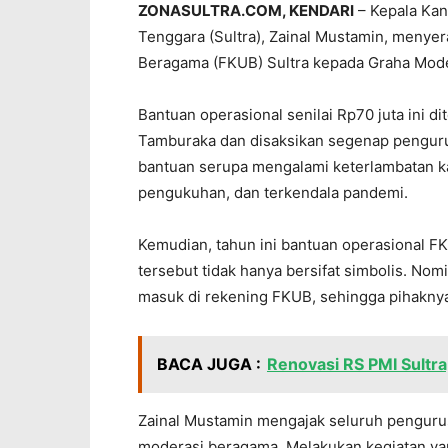
ZONASULTRA.COM, KENDARI
– Kepala Kan
Tenggara (Sultra), Zainal Mustamin, meny
Beragama (FKUB) Sultra kepada Graha Mode
Bantuan operasional senilai Rp70 juta ini d
Tamburaka dan disaksikan segenap pengur
bantuan serupa mengalami keterlambatan k
pengukuhan, dan terkendala pandemi.
Kemudian, tahun ini bantuan operasional F
tersebut tidak hanya bersifat simbolis. No
masuk di rekening FKUB, sehingga pihakny
BACA JUGA :
Renovasi RS PMI Sultra,
Zainal Mustamin mengajak seluruh pengu
moderasi beragama. Melakukan kegiatan ya