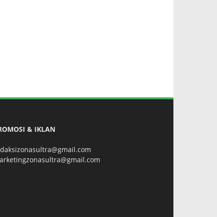
ROMOSI & IKLAN
edaksizonasultra@gmail.com
arketingzonasultra@gmail.com