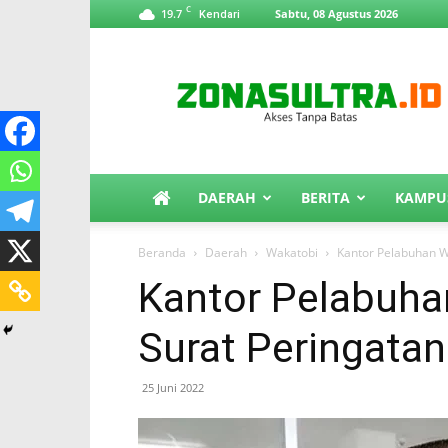
C
19.7
Sabtu, 08 Agustus 2026
Kendari
ZonaSultra.id
DAERAH
BERITA
KAMPU
Beranda
Daerah
Wakatobi
Kantor Pelabuhan W
Kantor Pelabuha
Surat Peringatan
25 Juni 2022