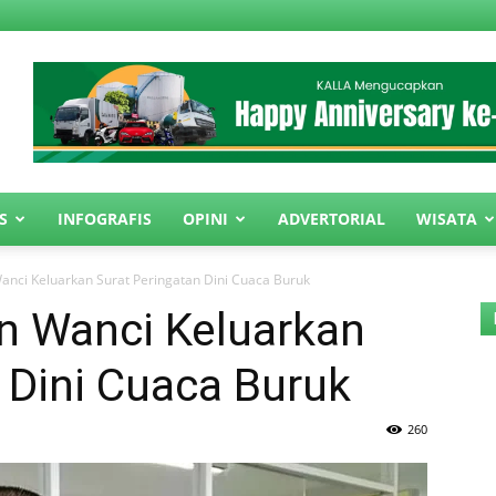
S
INFOGRAFIS
OPINI
ADVERTORIAL
WISATA
anci Keluarkan Surat Peringatan Dini Cuaca Buruk
n Wanci Keluarkan
 Dini Cuaca Buruk
260