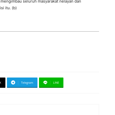
p mengimbau seluruh masyarakat nelayan dan
i itu. (b)
X
Telegram
LINE