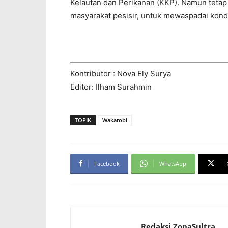
Kelautan dan Perikanan (KKP). Namun teta
masyarakat pesisir, untuk mewaspadai kondis
Kontributor : Nova Ely Surya
Editor: Ilham Surahmin
TOPIK
Wakatobi
Facebook
WhatsApp
Redaksi ZonaSultra