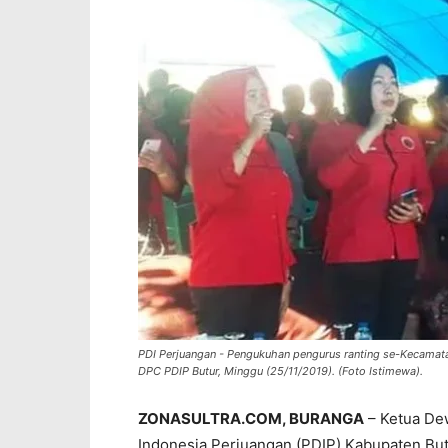
PDI Perjuangan - Pengukuhan pengurus ranting se-Kecamatan
DPC PDIP Butur, Minggu (25/11/2019). (Foto Istimewa).
ZONASULTRA.COM, BURANGA
– Ketua De
Indonesia Perjuangan (PDIP) Kabupaten But