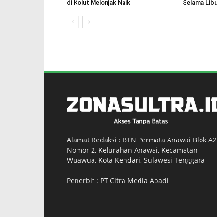
di Kolut Melonjak Naik
Selama Libu
Alamat Redaksi : BTN Permata Anawai Blok A2
Nomor 2, Kelurahan Anawai, Kecamatan
Wuawua, Kota
Kendari
, Sulawesi Tenggara
Penerbit : PT Citra Media Abadi