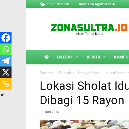
C
27.7
Kamis, 06 Agustus 2026
Kendari
ZonaSultra.id
DAERAH
BERITA
KAMPU
Beranda
Daerah
Konawe Utara
Lokasi Sholat I
Lokasi Sholat Id
Dibagi 15 Rayon
14 Juni 2018