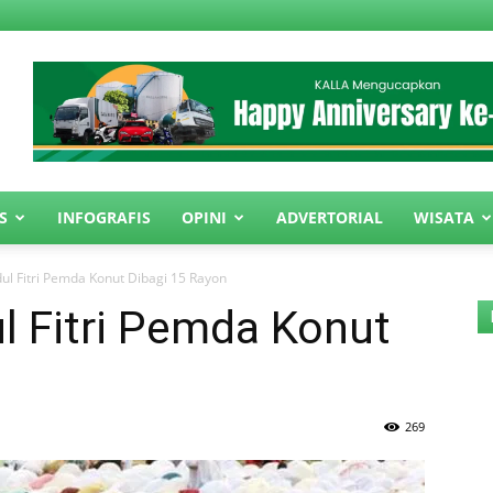
S
INFOGRAFIS
OPINI
ADVERTORIAL
WISATA
dul Fitri Pemda Konut Dibagi 15 Rayon
ul Fitri Pemda Konut
269