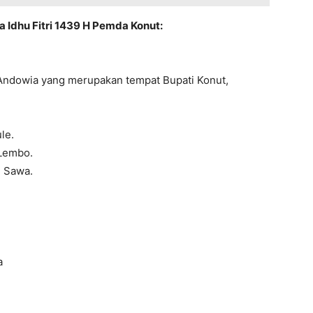
ya Idhu Fitri 1439 H Pemda Konut:
n Andowia yang merupakan tempat Bupati Konut,
le.
 Lembo.
n Sawa.
a