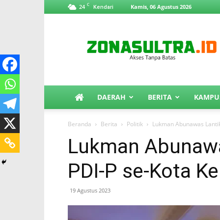
C
24
Kamis, 06 Agustus 2026
Kendari
ZonaSultra.id
DAERAH
BERITA
KAMPU
Beranda
Berita
Politik
Lukman Abunawas Lantik
Lukman Abunawa
PDI-P se-Kota Ke
19 Agustus 2023