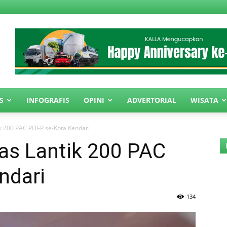
S
INFOGRAFIS
OPINI
ADVERTORIAL
WISATA
 200 PAC PDI-P se-Kota Kendari
s Lantik 200 PAC
ndari
134