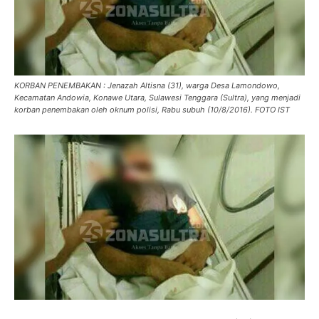
KORBAN PENEMBAKAN : Jenazah Altisna (31), warga Desa Lamondowo,
Kecamatan Andowia, Konawe Utara, Sulawesi Tenggara (Sultra), yang menjadi
korban penembakan oleh oknum polisi, Rabu subuh (10/8/2016). FOTO IST