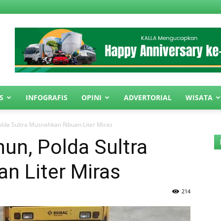
S
INFOGRAFIS
OPINI
ADVERTORIAL
WISATA
olda Sultra Musnahkan Ribuan Liter Miras
hun, Polda Sultra
n Liter Miras
214