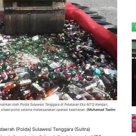
nahkan oleh Polda Sulawesi Tenggara di Pelataran Eks MTQ Kendari,
l sitaan polisi selama melaksanakan operasi keamanan.
(Muhamad Taslim
 daerah (Polda) Sulawesi Tenggara (Sultra)