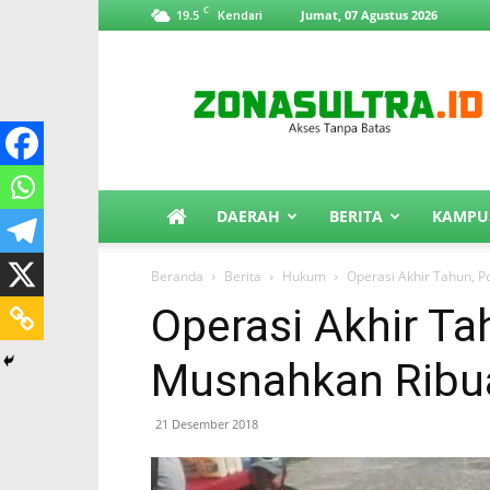
C
19.5
Jumat, 07 Agustus 2026
Kendari
ZonaSultra.id
DAERAH
BERITA
KAMPU
Beranda
Berita
Hukum
Operasi Akhir Tahun, P
Operasi Akhir Ta
Musnahkan Ribua
21 Desember 2018