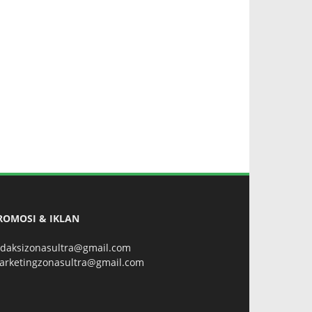
ROMOSI & IKLAN
edaksizonasultra@gmail.com
arketingzonasultra@gmail.com