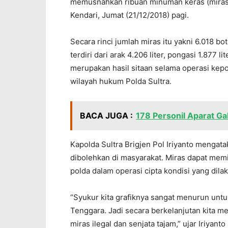
memusnahkan ribuan minuman keras (miras) 
Kendari, Jumat (21/12/2018) pagi.
Secara rinci jumlah miras itu yakni 6.018 bo
terdiri dari arak 4.206 liter, pongasi 1.877 
merupakan hasil sitaan selama operasi kep
wilayah hukum Polda Sultra.
BACA JUGA :
178 Personil Aparat G
Kapolda Sultra Brigjen Pol Iriyanto mengat
dibolehkan di masyarakat. Miras dapat memic
polda dalam operasi cipta kondisi yang dila
“Syukur kita grafiknya sangat menurun unt
Tenggara. Jadi secara berkelanjutan kita me
miras ilegal dan senjata tajam,” ujar Iriyan