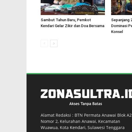
Sambut Tahun Baru, Pemkot
Sepanjang 
Kendari Gelar Zikir dan Doa Bersama
Dominasi Pe
Konsel
Alamat Redaksi : BTN Permata Anawai Blok A2
Nomor 2, Kelurahan Anawai, Kecamatan
Wuawua, Kota
Kendari
, Sulawesi Tenggara