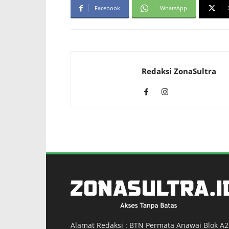
Facebook
WhatsApp
Redaksi ZonaSultra
Alamat Redaksi : BTN Permata Anawai Blok A2