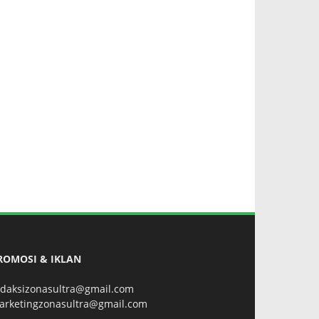
ROMOSI & IKLAN
edaksizonasultra@gmail.com
arketingzonasultra@gmail.com