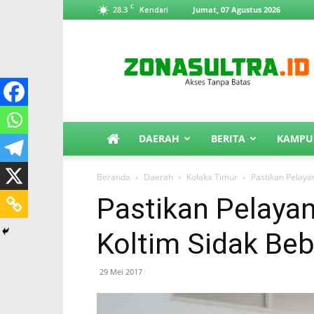
C
28.3
Jumat, 07 Agustus 2026
Kendari
ZonaSultra.id
DAERAH
BERITA
KAMPU
Beranda
Daerah
Kolaka Timur
Pastikan Pelaya
Pastikan Pelayan
Koltim Sidak Be
29 Mei 2017