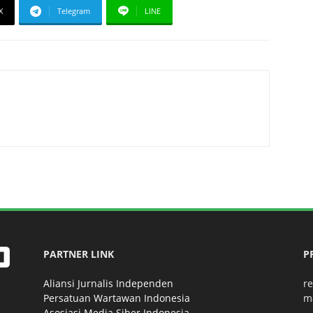
X
Telegram
LINE
PARTNER LINK
P
Aliansi Jurnalis Independen
r
Persatuan Wartawan Indonesia
m
Asosiasi Media Siber Indonesia