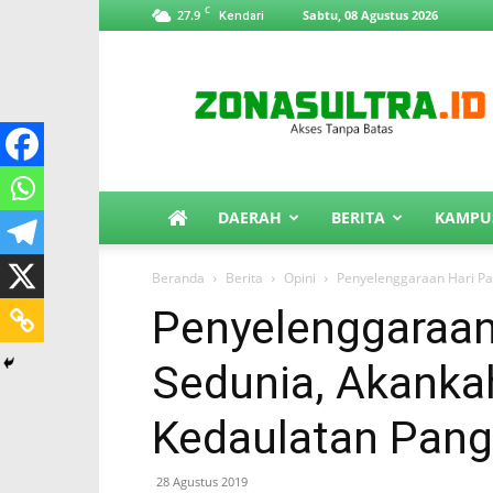
C
27.9
Sabtu, 08 Agustus 2026
Kendari
ZonaSultra.id
DAERAH
BERITA
KAMPU
Beranda
Berita
Opini
Penyelenggaraan Hari P
Penyelenggaraan
Sedunia, Akank
Kedaulatan Pan
28 Agustus 2019