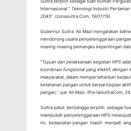
Sultra terpilih sebagai tuan Rumah Pergul
Internasional “
Teknologi Industri Pertani
2045
“. (zonasultra.Com, 19/07/19).
Gubernur Sultra Ali Mazi mengatakan bah
mendorong usaha penyelenggaraan pangan
masing-masing pemangku kepentingan dala
“
Tujuan dari pelaksanaan kegiatan HPS ad
koordinasi fungsional yang efektif, denga
masyarakat, dalam mempertahankan kedaula
ketahanan pangan untuk berpartisipasi akt
pangan,
“ ujar Ali Mazi. (PortalsultraCom, 24
Sultra patut berbangga terpilih sebagai tu
mampukah penyelenggaraan HPS mewujudkan
ini, kedaulatan pangan masih menjadi an