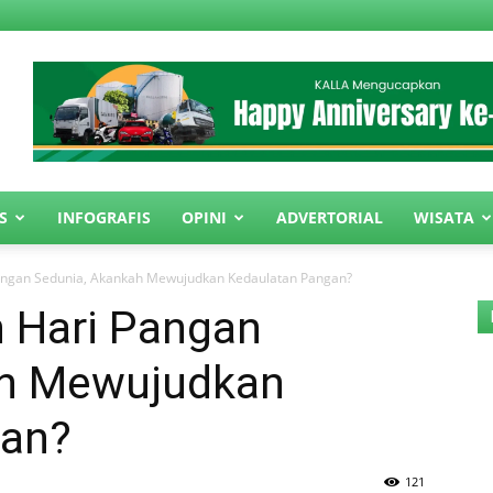
S
INFOGRAFIS
OPINI
ADVERTORIAL
WISATA
angan Sedunia, Akankah Mewujudkan Kedaulatan Pangan?
 Hari Pangan
ah Mewujudkan
gan?
121