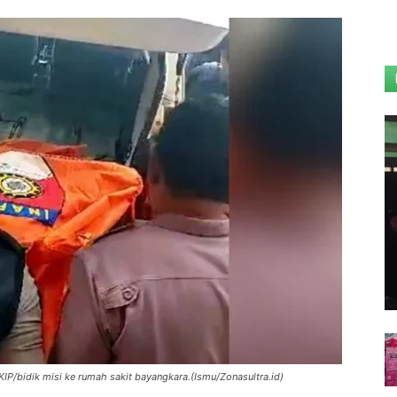
P/bidik misi ke rumah sakit bayangkara.(Ismu/Zonasultra.id)