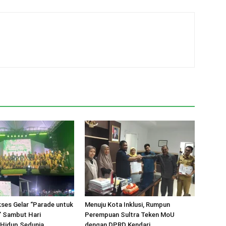
kses Gelar “Parade untuk
Menuju Kota Inklusi, Rumpun
I” Sambut Hari
Perempuan Sultra Teken MoU
 Hidup Sedunia
dengan DPRD Kendari