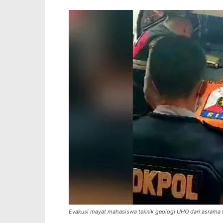
Evakusi mayat mahasiswa teknik geologi UHO dari asrama KI