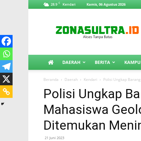
C
28.9
Kamis, 06 Agustus 2026
Kendari
ZonaSultra.id
DAERAH
BERITA
KAMPU
Beranda
Daerah
Kendari
Polisi Ungkap Baran
Polisi Ungkap Ba
Mahasiswa Geol
Ditemukan Meni
21 Juni 2023