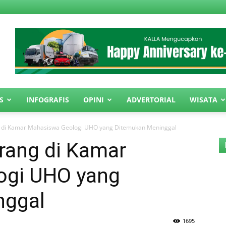
S
INFOGRAFIS
OPINI
ADVERTORIAL
WISATA
g di Kamar Mahasiswa Geologi UHO yang Ditemukan Meninggal
rang di Kamar
ogi UHO yang
nggal
1695