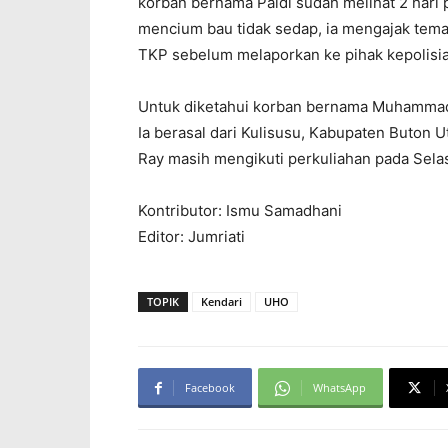
korban bernama Paldi sudah melihat 2 hari 
mencium bau tidak sedap, ia mengajak tema
TKP sebelum melaporkan ke pihak kepolisia
Untuk diketahui korban bernama Muhammad
Ia berasal dari Kulisusu, Kabupaten Buton
Ray masih mengikuti perkuliahan pada Selas
Kontributor: Ismu Samadhani
Editor: Jumriati
TOPIK
Kendari
UHO
Facebook
WhatsApp