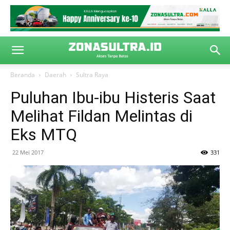
Beranda
Daerah
Sultra Raya
Puluhan Ibu-ibu Histeris Saat
Melihat Fildan Melintas di
Eks MTQ
22 Mei 2017
331