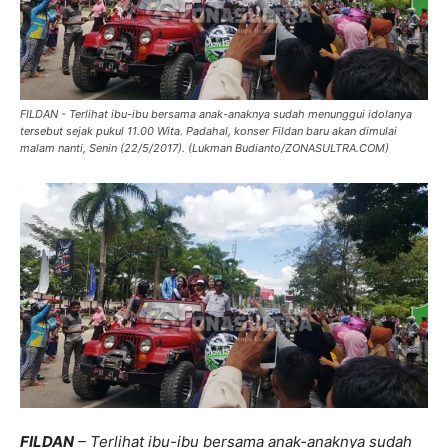
FILDAN - Terlihat ibu-ibu bersama anak-anaknya sudah menunggui idolanya
tersebut sejak pukul 11.00 Wita. Padahal, konser Fildan baru akan dimulai
malam nanti, Senin (22/5/2017). (Lukman Budianto/ZONASULTRA.COM)
FILDAN
– Terlihat ibu-ibu bersama anak-anaknya sudah